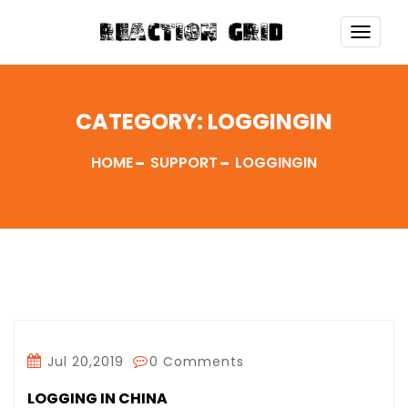
TOGG
NAVI
CATEGORY:
LOGGINGIN
HOME
SUPPORT
LOGGINGIN
Jul 20,2019
0 Comments
LOGGING IN CHINA