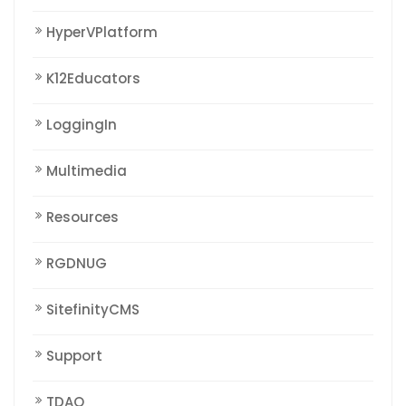
HyperVPlatform
K12Educators
LoggingIn
Multimedia
Resources
RGDNUG
SitefinityCMS
Support
TDAQ