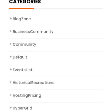
CATEGORIES
BlogZone
BusinessCommunity
Community
Default
EventsList
HistoricalRecreations
HostingPricing
HyperGrid